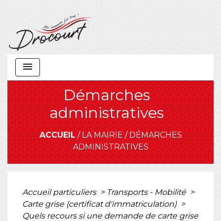
menu
Démarches
administratives
ACCUEIL
/
LA MAIRIE
/
DÉMARCHES
ADMINISTRATIVES
Accueil particuliers
>
Transports - Mobilité
>
Carte grise (certificat d'immatriculation)
>
Quels recours si une demande de carte grise