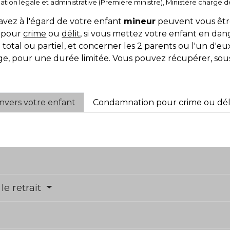
ormation légale et administrative (Première ministre), Ministère chargé de
 avez à l'égard de votre enfant
mineur
peuvent vous être 
s pour
crime
ou
délit
, si vous mettez votre enfant en dan
e total ou partiel, et concerner les 2 parents ou l'un d'eu
 pour une durée limitée. Vous pouvez récupérer, sous 
nvers votre enfant
Condamnation pour crime ou dél
e retrait