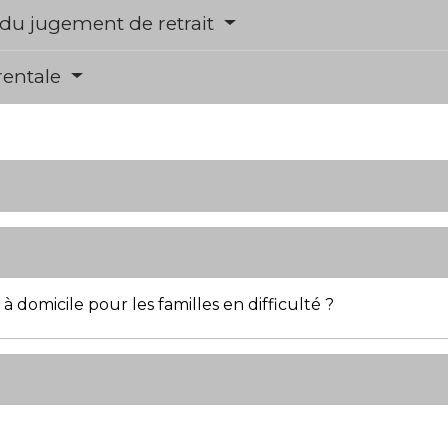
du jugement de retrait
arentale
à domicile pour les familles en difficulté ?