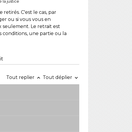
 la justice
retirés. C'est le cas, par
ger ou si vous vous en
x seulement. Le retrait est
conditions, une partie ou la
it
Tout replier
Tout déplier
keyboard_arrow_up
keyboard_arrow_down