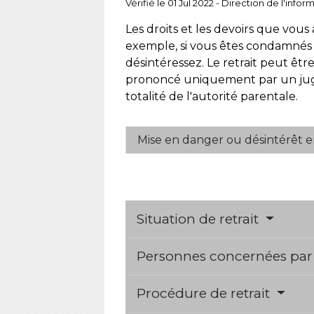
Vérifié le 01 Jul 2022 - Direction de l'inf
Les droits et les devoirs que vous
exemple, si vous êtes condamné
désintéressez. Le retrait peut êtr
prononcé uniquement par un juge,
totalité de l'autorité parentale.
Mise en danger ou désintérêt e
Situation de retrait
Personnes concernées par l
Procédure de retrait