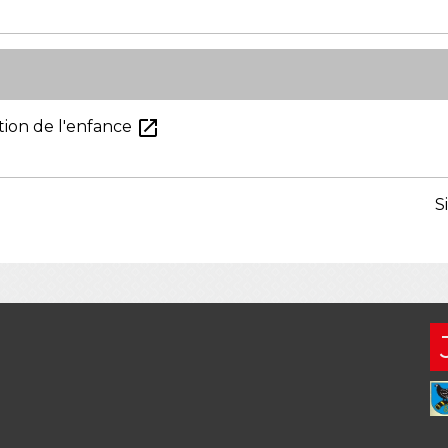
open_in_new
tion de l'enfance
S