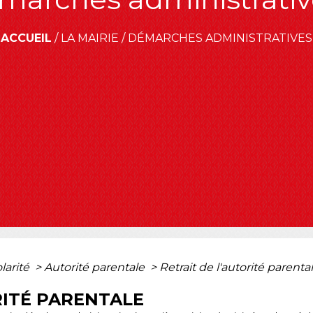
ACCUEIL
/
LA MAIRIE
/
DÉMARCHES ADMINISTRATIVES
olarité
>
Autorité parentale
>
Retrait de l'autorité parenta
RITÉ PARENTALE