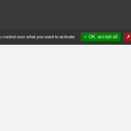
 control over what you want to activate
OK, accept all
ès-midi
0
17h30
0
17h30
fr
olitique de confidentialité
-
Accessibilité
-
Plan du site