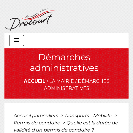
menu
Démarches
administratives
ACCUEIL
/
LA MAIRIE
/
DÉMARCHES
ADMINISTRATIVES
Accueil particuliers
>
Transports - Mobilité
>
Permis de conduire
>
Quelle est la durée de
validité d'un permis de conduire ?