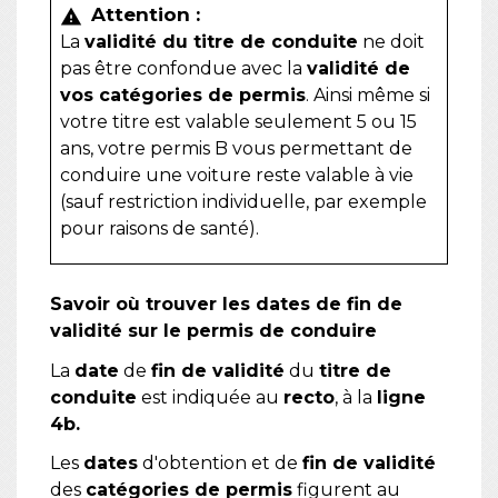
Attention :
warning
La
validité du titre de conduite
ne doit
pas être confondue avec la
validité de
vos catégories de permis
. Ainsi même si
votre titre est valable seulement 5 ou 15
ans, votre permis B vous permettant de
conduire une voiture reste valable à vie
(sauf restriction individuelle, par exemple
pour raisons de santé).
Savoir où trouver les dates de fin de
validité sur le permis de conduire
La
date
de
fin de validité
du
titre de
conduite
est indiquée au
recto
, à la
ligne
4b.
Les
dates
d'obtention et de
fin de validité
des
catégories de permis
figurent au