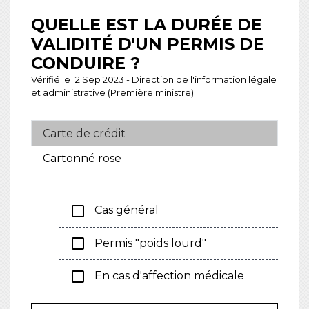
QUELLE EST LA DURÉE DE
VALIDITÉ D'UN PERMIS DE
CONDUIRE ?
Vérifié le 12 Sep 2023 - Direction de l'information légale
et administrative (Première ministre)
Carte de crédit
Cartonné rose
check_box_outline_blank
Cas général
check_box_outline_blank
Permis "poids lourd"
check_box_outline_blank
En cas d'affection médicale