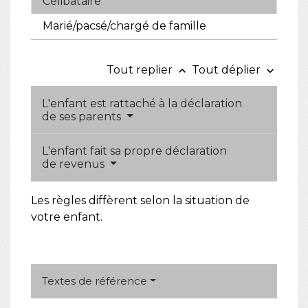
Célibataire
Marié/pacsé/chargé de famille
Tout replier
Tout déplier
keyboard_arrow_up
keyboard_arrow_down
L'enfant est rattaché à la déclaration
de ses parents
L'enfant fait sa propre déclaration
de revenus
Les règles diffèrent selon la situation de
votre enfant.
Textes de référence