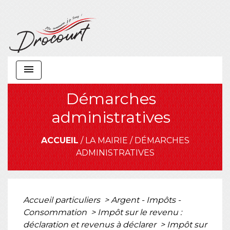
menu
Démarches
administratives
ACCUEIL
/
LA MAIRIE
/
DÉMARCHES
ADMINISTRATIVES
Accueil particuliers
>
Argent - Impôts -
Consommation
>
Impôt sur le revenu :
déclaration et revenus à déclarer
>
Impôt sur