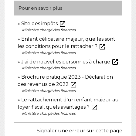
Pour en savoir plus
open_in_new
Site des impôts
Ministère chargé des finances
Enfant célibataire majeur, quelles sont
open_in_new
les conditions pour le rattacher ?
Ministère chargé des finances
open_in_new
J'ai de nouvelles personnes à charge
Ministère chargé des finances
Brochure pratique 2023 - Déclaration
open_in_new
des revenus de 2022
Ministère chargé des finances
Le rattachement d'un enfant majeur au
open_in_new
foyer fiscal, quels avantages ?
Ministère chargé des finances
Signaler une erreur sur cette page