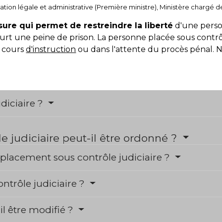
rmation légale et administrative (Première ministre), Ministère chargé de
ure qui permet de restreindre la liberté
d'une pers
urt une peine de prison. La personne placée sous contrô
 cours
d'instruction
ou dans l'attente du procès pénal. 
diciaire ?
e judiciaire peut-il être ordonné ?
 placement sous contrôle judiciaire ?
ontrôle judiciaire ?
-il être modifié ?