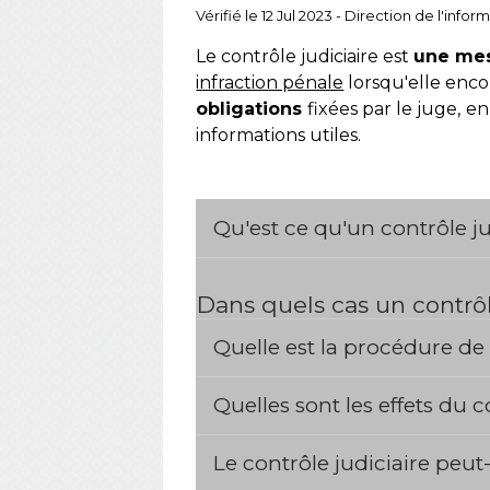
Vérifié le 12 Jul 2023 - Direction de l'info
Le contrôle judiciaire est
une mes
infraction pénale
lorsqu'elle enco
obligations
fixées par le juge,
en
informations utiles.
Qu'est ce qu'un contrôle ju
Dans quels cas un contrôl
Quelle est la procédure de
Quelles sont les effets du c
Le contrôle judiciaire peut