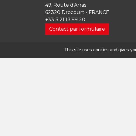
49, Route d'Arras
62320 Drocourt - FRANCE
+33 3 21 13 99 20
Contact par formulaire
Horaires d'ouverture
This site uses cookies and gives you
Lundi
: 09h00 – 12h00 / Fermée l’apr
Mardi
: 09h00 – 12h00 / 13h30 – 17h3
Mercredi
: 09h00 – 12h00 / 13h30 – 
Jeudi
: 09h00 – 12h00 / 13h30 – 17h3
Vendredi
: 09h00 – 12h00 / 13h30 – 
Samedi
: Fermée
Dimanche
: Fermée
Courriel :
mairie@mairie-drocourt.