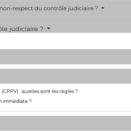
 non-respect du contrôle judiciaire ?
le judiciaire ?
(CPPV) : quelles sont les règles ?
n immédiate ?