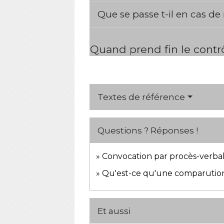
Que se passe t-il en cas de
Quand prend fin le contrô
Textes de référence
Questions ? Réponses !
Convocation par procès-verbal 
Qu'est-ce qu'une comparutio
Et aussi