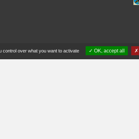
 control over what you want to activate
OK, accept all
ès-midi
0
17h30
0
17h30
fr