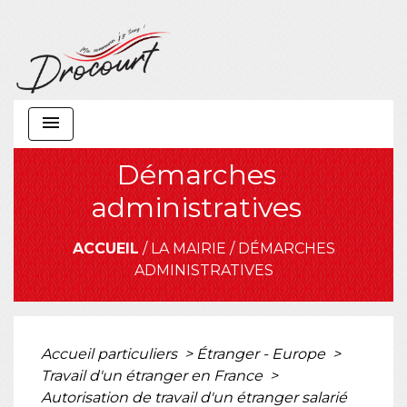
menu
Démarches
administratives
ACCUEIL
/
LA MAIRIE
/
DÉMARCHES
ADMINISTRATIVES
Accueil particuliers
>
Étranger - Europe
>
Travail d'un étranger en France
>
Autorisation de travail d'un étranger salarié