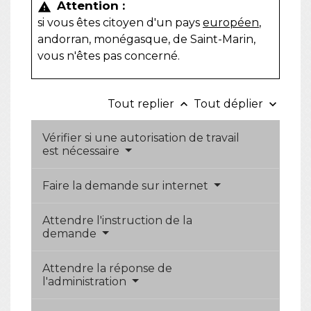
Attention :
warning
si vous êtes citoyen d'un pays
européen
,
andorran, monégasque, de Saint-Marin,
vous n'êtes pas concerné.
Tout replier
Tout déplier
keyboard_arrow_up
keyboard_arrow_down
Vérifier si une autorisation de travail
est nécessaire
Faire la demande sur internet
Attendre l'instruction de la
demande
Attendre la réponse de
l'administration