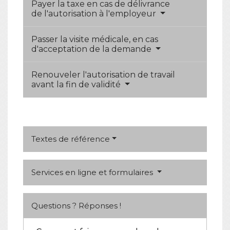
Payer la taxe en cas de délivrance
de l'autorisation à l'employeur
Passer la visite médicale, en cas
d'acceptation de la demande
Renouveler l'autorisation de travail
avant la fin de validité
Textes de référence
Services en ligne et formulaires
Questions ? Réponses !