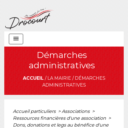
menu
Démarches
administratives
ACCUEIL
/
LA MAIRIE
/
DÉMARCHES
ADMINISTRATIVES
Accueil particuliers
>
Associations
>
Ressources financières d'une association
>
Dons, donations et legs au bénéfice d'une