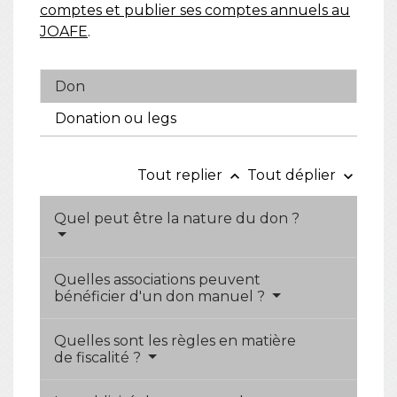
comptes et publier ses comptes annuels au
JOAFE
.
Don
Donation ou legs
Tout replier
Tout déplier
keyboard_arrow_up
keyboard_arrow_down
Quel peut être la nature du don ?
Quelles associations peuvent
bénéficier d'un don manuel ?
Quelles sont les règles en matière
de fiscalité ?