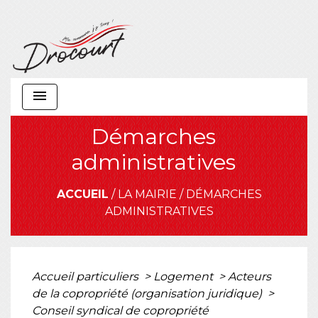
menu
Démarches
administratives
ACCUEIL
/
LA MAIRIE
/
DÉMARCHES
ADMINISTRATIVES
Accueil particuliers
>
Logement
>
Acteurs
de la copropriété (organisation juridique)
>
Conseil syndical de copropriété