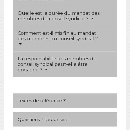
Quelle est la durée du mandat des
membres du conseil syndical ?
Comment est-il mis fin au mandat
des membres du conseil syndical ?
La responsabilité des membres du
conseil syndical peut-elle être
engagée ?
Textes de référence
Questions ? Réponses !