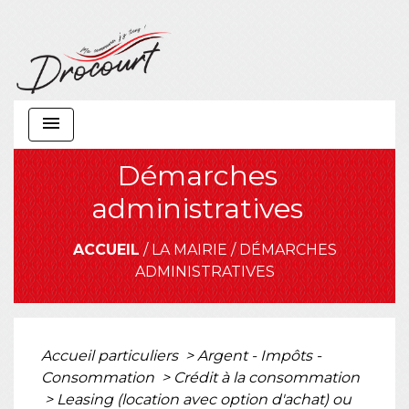
menu
Démarches
administratives
ACCUEIL
/
LA MAIRIE
/
DÉMARCHES
ADMINISTRATIVES
Accueil particuliers
>
Argent - Impôts -
Consommation
>
Crédit à la consommation
>
Leasing (location avec option d'achat) ou