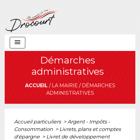
menu
Démarches
administratives
ACCUEIL
/
LA MAIRIE
/
DÉMARCHES
ADMINISTRATIVES
Accueil particuliers
>
Argent - Impôts -
Consommation
>
Livrets, plans et comptes
d'épargne
>
Livret de développement