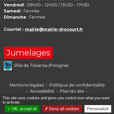
Vendredi
: 09h00 – 12h00 / 13h30 – 17h30
Samedi
: Fermée
Dimanche
: Fermée
Courriel :
mairie@mairie-drocourt.fr
Jumelages
Ville de Tokarnia (Pologne)
Mentions légales
-
Politique de confidentialité
-
Accessibilité
-
Plan du site
-
Gestion des cookies
This site uses cookies and gives you control over what you want
to activate
OK, accept all
Deny all cookies
Personalize
Site créé en partenariat avec Réseau des Communes