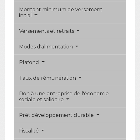
Montant minimum de versement
initial
Versements et retraits
Modes d'alimentation
Plafond
Taux de rémunération
Don à une entreprise de l'économie
sociale et solidaire
Prêt développement durable
Fiscalité