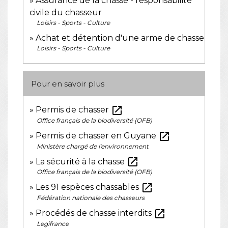
Assurance de la chasse - responsabilité
civile du chasseur
Loisirs - Sports - Culture
Achat et détention d'une arme de chasse
Loisirs - Sports - Culture
Pour en savoir plus
open_in_new
Permis de chasser
Office français de la biodiversité (OFB)
open_in_new
Permis de chasser en Guyane
Ministère chargé de l'environnement
open_in_new
La sécurité à la chasse
Office français de la biodiversité (OFB)
open_in_new
Les 91 espèces chassables
Fédération nationale des chasseurs
open_in_new
Procédés de chasse interdits
Legifrance