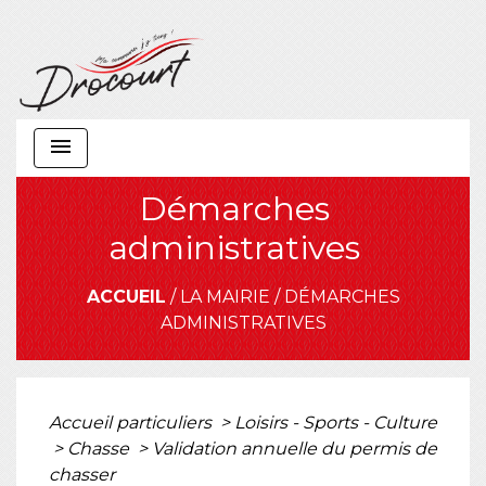
menu
Démarches
administratives
ACCUEIL
/
LA MAIRIE
/
DÉMARCHES
ADMINISTRATIVES
Accueil particuliers
>
Loisirs - Sports - Culture
>
Chasse
>
Validation annuelle du permis de
chasser