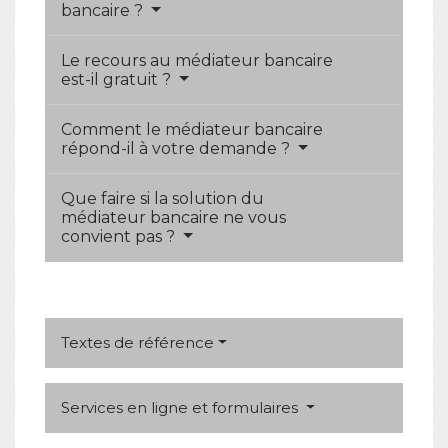
bancaire ?
Le recours au médiateur bancaire
est-il gratuit ?
Comment le médiateur bancaire
répond-il à votre demande ?
Que faire si la solution du
médiateur bancaire ne vous
convient pas ?
Textes de référence
Services en ligne et formulaires