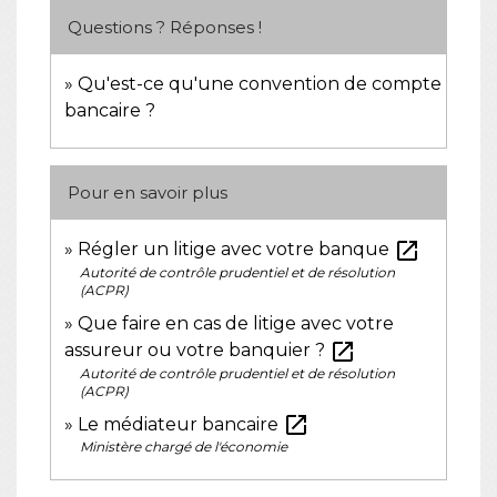
Questions ? Réponses !
Qu'est-ce qu'une convention de compte
bancaire ?
Pour en savoir plus
open_in_new
Régler un litige avec votre banque
Autorité de contrôle prudentiel et de résolution
(ACPR)
Que faire en cas de litige avec votre
open_in_new
assureur ou votre banquier ?
Autorité de contrôle prudentiel et de résolution
(ACPR)
open_in_new
Le médiateur bancaire
Ministère chargé de l'économie