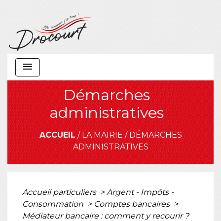
menu
Démarches
administratives
ACCUEIL
/
LA MAIRIE
/
DÉMARCHES
ADMINISTRATIVES
Accueil particuliers
>
Argent - Impôts -
Consommation
>
Comptes bancaires
>
Médiateur bancaire : comment y recourir ?