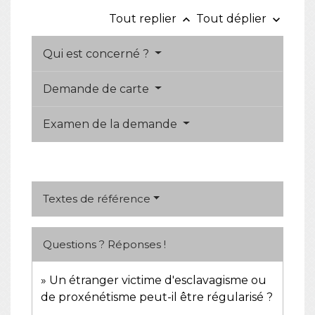
Tout replier
Tout déplier
keyboard_arrow_up
keyboard_arrow_down
Qui est concerné ?
Demande de carte
Examen de la demande
Textes de référence
Questions ? Réponses !
Un étranger victime d'esclavagisme ou
de proxénétisme peut-il être régularisé ?