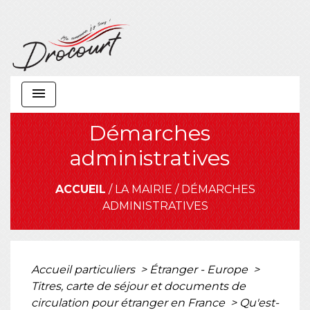
menu
Démarches
administratives
ACCUEIL
/
LA MAIRIE
/
DÉMARCHES
ADMINISTRATIVES
Accueil particuliers
>
Étranger - Europe
>
Titres, carte de séjour et documents de
circulation pour étranger en France
>
Qu'est-