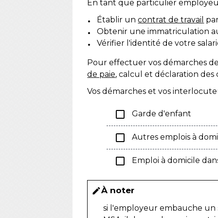
En tant que particulier employeu
Établir un
contrat de travail
par
Obtenir une immatriculation au
Vérifier l'identité de votre salar
Pour effectuer vos démarches de f
de paie
, calcul et déclaration des 
Vos démarches et vos interlocute
check_box_outline_blank
Garde d'enfant
check_box_outline_blank
Autres emplois à domi
check_box_outline_blank
Emploi à domicile dan
À noter
edit
si l'employeur embauche un sa