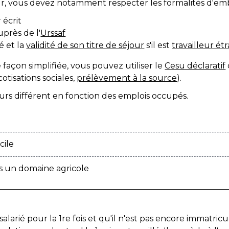
r, vous devez notamment respecter les formalités d'em
 écrit
près de l'
Urssaf
ié et la
validité de son titre de séjour
s'il est
travailleur é
açon simplifiée, vous pouvez utiliser le
Cesu déclaratif
cotisations sociales,
prélèvement à la source
).
urs différent en fonction des emplois occupés.
cile
s un domaine agricole
larié pour la 1
re
fois et qu'il n'est pas encore immatric