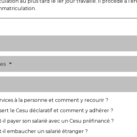
ulation au plus tard le 1
er
jour travaillé. Il procède à l'
matriculation.
res
services à la personne et comment y recourir ?
 sert le Cesu déclaratif et comment y adhérer ?
il payer son salarié avec un Cesu préfinancé ?
-il embaucher un salarié étranger ?