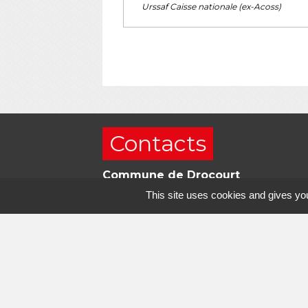
Urssaf Caisse nationale (ex-Acoss)
Contacts
Commune de Drocourt
49, Route d'Arras
This site uses cookies and gives you
62320 Drocourt - FRANCE
+33 3 21 13 99 20
Contact par formulaire
Horaires d'ouverture
Lundi
: 09h00 – 12h00 / Fermée l’apr