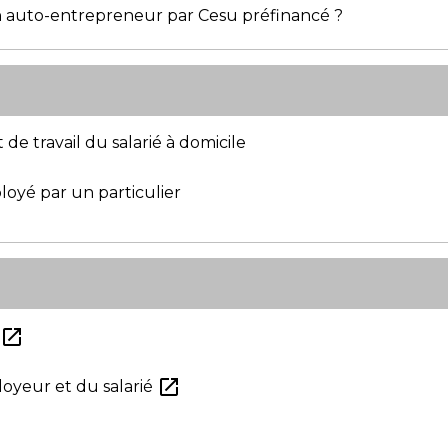
un auto-entrepreneur par Cesu préfinancé ?
 de travail du salarié à domicile
loyé par un particulier
open_in_new
e
open_in_new
ployeur et du salarié