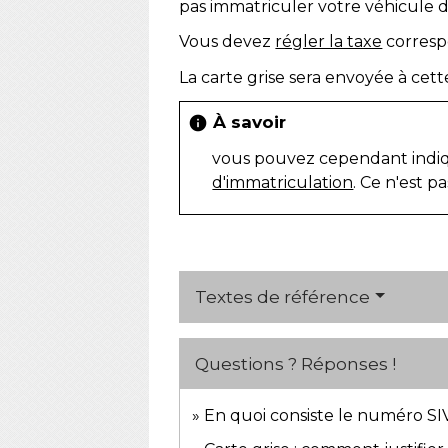
pas immatriculer votre véhicule
Vous devez
régler la taxe
corresp
La carte grise sera envoyée à cett
À savoir
info
vous pouvez cependant indique
d'immatriculation
. Ce n'est p
Textes de référence
Questions ? Réponses !
En quoi consiste le numéro SI