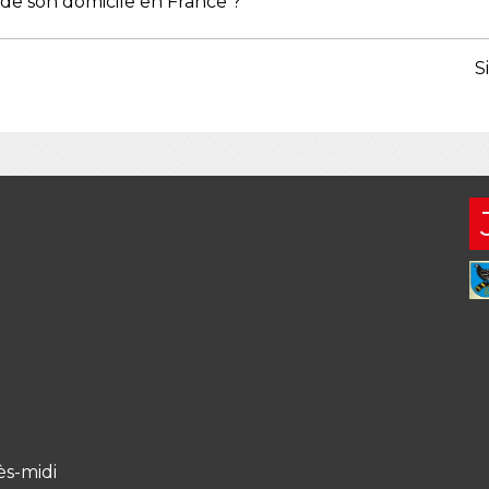
r de son domicile en France ?
S
ès-midi