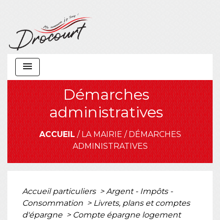
menu
Démarches
administratives
ACCUEIL
/
LA MAIRIE
/
DÉMARCHES
ADMINISTRATIVES
Accueil particuliers
>
Argent - Impôts -
Consommation
>
Livrets, plans et comptes
d'épargne
>
Compte épargne logement