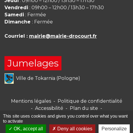
Jeudi
: 09h00 – 12h00 / 13h30 – 17h30
Vendredi
: 09h00 – 12h00 / 13h30 – 17h30
Samedi
: Fermée
Dimanche
: Fermée
Courriel :
mairie@mairie-drocourt.fr
Jumelages
Ville de Tokarnia (Pologne)
Mentions légales
-
Politique de confidentialité
-
Accessibilité
-
Plan du site
-
Gestion des cookies
This site uses cookies and gives you control over what you want
to activate
OK, accept all
Deny all cookies
Personalize
Site créé en partenariat avec Réseau des Communes