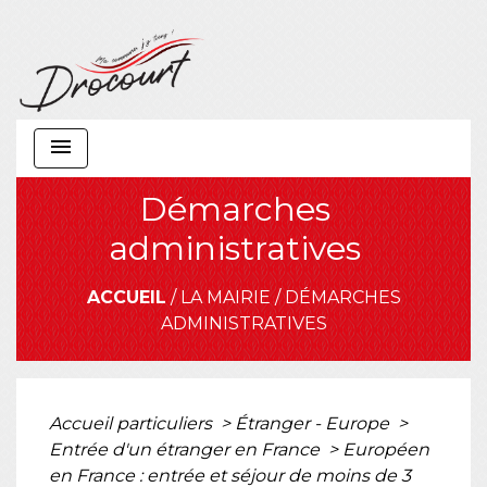
menu
Démarches
administratives
ACCUEIL
/
LA MAIRIE
/
DÉMARCHES
ADMINISTRATIVES
Accueil particuliers
>
Étranger - Europe
>
Entrée d'un étranger en France
>
Européen
en France : entrée et séjour de moins de 3