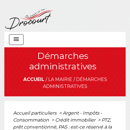
menu
Démarches
administratives
ACCUEIL
/
LA MAIRIE
/
DÉMARCHES
ADMINISTRATIVES
Accueil particuliers
>
Argent - Impôts -
Consommation
>
Crédit immobilier
>
PTZ,
prêt conventionné, PAS : est-ce réservé à la