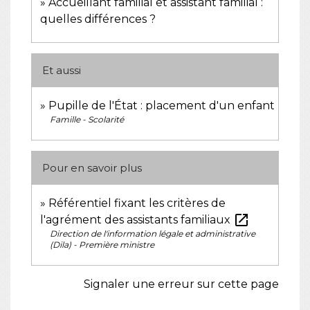
Accueillant familial et assistant familial :
quelles différences ?
Et aussi
Pupille de l'État : placement d'un enfant
Famille - Scolarité
Pour en savoir plus
Référentiel fixant les critères de
open_in_new
l'agrément des assistants familiaux
Direction de l'information légale et administrative
(Dila) - Première ministre
Signaler une erreur sur cette page