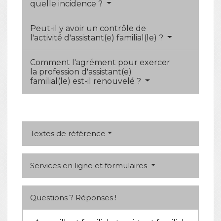
quelle incidence ?
Peut-il y avoir un contrôle de
l'activité d'assistant(e) familial(le) ?
Comment l'agrément pour exercer
la profession d'assistant(e)
familial(le) est-il renouvelé ?
Textes de référence
Services en ligne et formulaires
Questions ? Réponses !