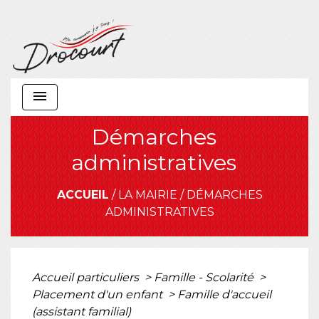
menu
Démarches
administratives
ACCUEIL
/
LA MAIRIE
/
DÉMARCHES
ADMINISTRATIVES
Accueil particuliers
>
Famille - Scolarité
>
Placement d'un enfant
>
Famille d'accueil
(assistant familial)