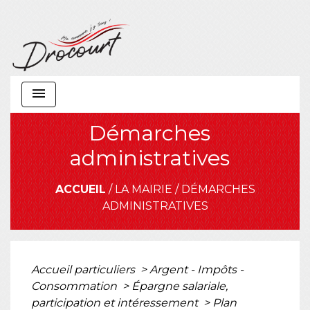
menu
Démarches
administratives
ACCUEIL
/
LA MAIRIE
/
DÉMARCHES
ADMINISTRATIVES
Accueil particuliers
>
Argent - Impôts -
Consommation
>
Épargne salariale,
participation et intéressement
>
Plan