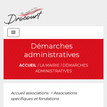
menu
Démarches
administratives
ACCUEIL
/
LA MAIRIE
/
DÉMARCHES
ADMINISTRATIVES
Accueil associations
>
Associations
spécifiques et fondations