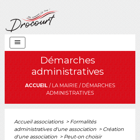
menu
Démarches
administratives
ACCUEIL
/
LA MAIRIE
/
DÉMARCHES
ADMINISTRATIVES
Accueil associations
>
Formalités
administratives d'une association
>
Création
d'une association
>
Peut-on choisir